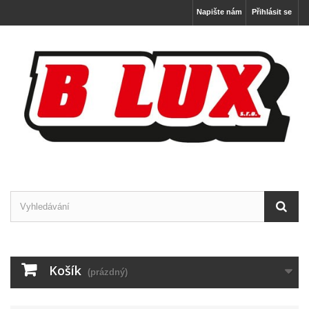
Napište nám
Přihlásit se
Košík
(prázdný)