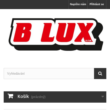
Napište nám
Přihlásit se
Košík
(prázdný)