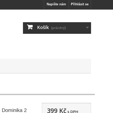
Napište nám
Přihlásit se
Košík
(prázdný)
399 Kč
o Dominika 2
s DPH