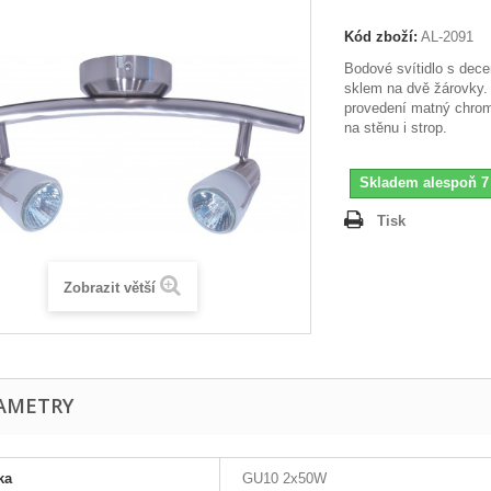
Kód zboží:
AL-2091
Bodové svítidlo s dec
sklem na dvě žárovky.
provedení matný chrom.
na stěnu i strop.
Skladem alespoň 7
Tisk
Zobrazit větší
AMETRY
ka
GU10 2x50W