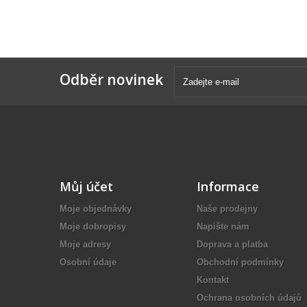
Odběr novinek
Můj účet
Informace
Moje objednávky
Naše prodejny
Moje dobropisy
Napište nám
Moje adresy
Doprava a platba
Osobní údaje
Obchodní podmínky
Kontakt
Ochrana osobních údajů