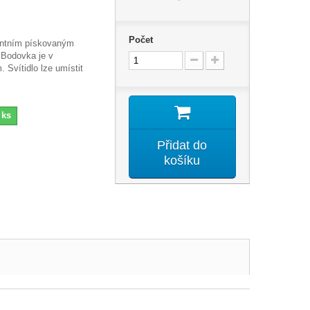
Počet
entním pískovaným
 Bodovka je v
 Svítidlo lze umístit
 ks
Přidat do
košíku