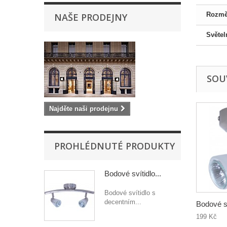
Rozmě
NAŠE PRODEJNY
Světel
SOUV
Najděte naši prodejnu
PROHLÉDNUTÉ PRODUKTY
Bodové svítidlo...
Bodové svítidlo s
decentním...
Bodové s
199 Kč