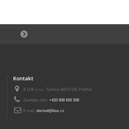
Kontakt
B LUX s.r.o., Tyršova 169 57201 Polička
Zavolejte nám:
+420 608 605 506
E-mail:
obchod@blux.cz