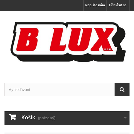
Napište nám
Přihlásit se
Košík
(prázdný)